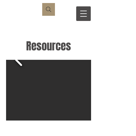
એસ
આર
Resources